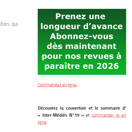
ion, qui
Commandez en ligne
Découvrez la couverture et le sommaire d’
« Inter-Médiés N°19 »
et
commander le en
ligne