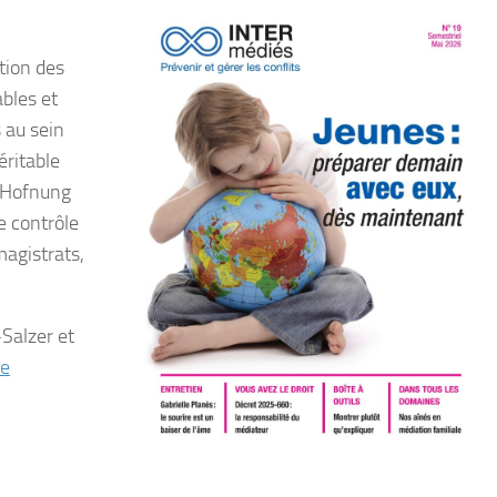
tion des
ables et
s au sein
éritable
e-Hofnung
le contrôle
magistrats,
-Salzer et
te