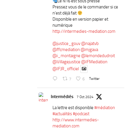
Le N16 est sous presse
Pressez vous de le commander si ce
n’est déjà fait
Disponible en version papier et
numérique
http://intermedies-mediation.com
@justice_gouv
@najatvb
@ffcmediation
@mjgava
@i_montaigne
@lemondedudroit
@Villagejustice
@IFMediation
@IFJR_officiel
7
6
Twitter
Intermédiés
7 Oct 2024
La lettre est disponible
#médiation
#actualités
#podcast
http://www.intermedies-
mediation.com