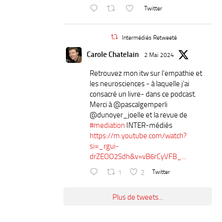
Twitter
Intermédiés Retweeté
Carole Chatelain
2 Mai 2024
Retrouvez mon itw sur l’empathie et
les neurosciences - à laquelle j’ai
consacré un livre- dans ce podcast.
Merci à ⁦@pascalgemperli⁩
⁦@dunoyer_joelle⁩ et la revue de
#mediation
INTER-médiés
https://m.youtube.com/watch?
si=_rgui-
drZEOO2Sdh&v=vB6rCyVFB_...
1
2
Twitter
Plus de tweets...