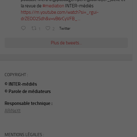
la revue de
#mediation
INTER-médiés
https://m.youtube.com/watch?si=_rgui-
drZEOO2Sdh&v=vB6rCyVFB_...
1
2
Twitter
Plus de tweets...
COPYRIGHT :
© INTER-médiés
© Parole de médiateurs
Responsable technique :
ARiNeXt
MENTIONS LÉGALES :