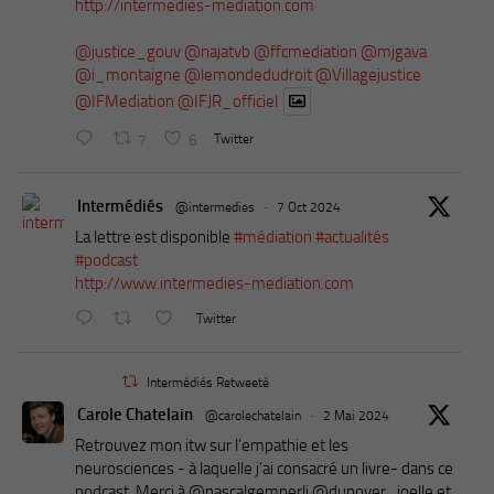
http://intermedies-mediation.com
@justice_gouv
@najatvb
@ffcmediation
@mjgava
@i_montaigne
@lemondedudroit
@Villagejustice
@IFMediation
@IFJR_officiel
7
6
Twitter
Intermédiés
@intermedies
·
7 Oct 2024
La lettre est disponible
#médiation
#actualités
#podcast
http://www.intermedies-mediation.com
Twitter
Intermédiés Retweeté
Carole Chatelain
@carolechatelain
·
2 Mai 2024
Retrouvez mon itw sur l’empathie et les
neurosciences - à laquelle j’ai consacré un livre- dans ce
podcast. Merci à ⁦@pascalgemperli⁩ ⁦@dunoyer_joelle⁩ et