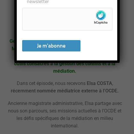
***
newsletter
PODCAST
Nous nous sommes associés à Pascal
Gemperli,
créateur du podcast « PERSPECTIVES DE
MEDIATION »
(à retrouver sur Youtube et Spotify)
pour vous présenter des thèmes variés et des
outils
consacrés à la gestion des conflits et à la
médiation.
Dans cet épisode, nous recevons
Elsa COSTA
,
récemment nommée médiatrice externe à l’OCDE.
Ancienne magistrate administrative, Elsa partage avec
nous son parcours, ses missions actuelles à l’OCDE et
les défis spécifiques de la médiation en milieu
international.