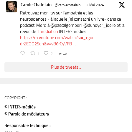
Carole Chatelain
@carolechatelain
·
2 Mai 2024
Retrouvez mon itw sur l’empathie et les
neurosciences - à laquelle j’ai consacré un livre- dans ce
podcast. Merci à ⁦@pascalgemperli⁩ ⁦@dunoyer_joelle⁩ et la
revue de
#mediation
INTER-médiés
https://m.youtube.com/watch?si=_rgui-
drZEOO2Sdh&v=vB6rCyVFB_...
1
2
Twitter
Plus de tweets...
COPYRIGHT :
© INTER-médiés
© Parole de médiateurs
Responsable technique :