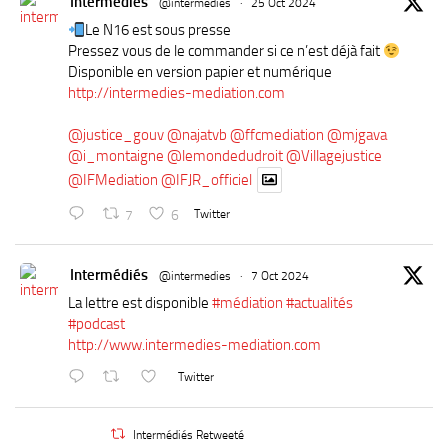
Intermédiés
@intermedies
·
25 Oct 2024
Le N16 est sous presse
Pressez vous de le commander si ce n’est déjà fait
Disponible en version papier et numérique
http://intermedies-mediation.com
@justice_gouv
@najatvb
@ffcmediation
@mjgava
@i_montaigne
@lemondedudroit
@Villagejustice
@IFMediation
@IFJR_officiel
7
6
Twitter
Intermédiés
@intermedies
·
7 Oct 2024
La lettre est disponible
#médiation
#actualités
#podcast
http://www.intermedies-mediation.com
Twitter
Intermédiés Retweeté