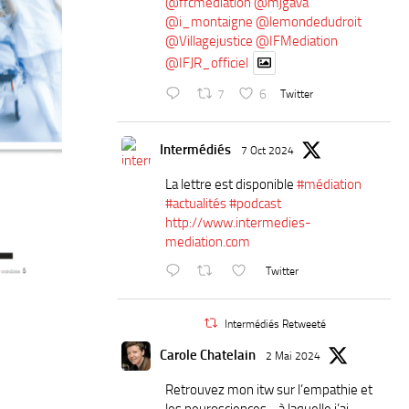
@ffcmediation
@mjgava
@i_montaigne
@lemondedudroit
@Villagejustice
@IFMediation
@IFJR_officiel
7
6
Twitter
Intermédiés
7 Oct 2024
La lettre est disponible
#médiation
#actualités
#podcast
http://www.intermedies-
mediation.com
Twitter
Intermédiés Retweeté
Carole Chatelain
2 Mai 2024
Retrouvez mon itw sur l’empathie et