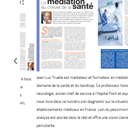
Jean-Luc Truelle est médiateur et formateur en médiation dans le
le à tous.
domaine de la santé et du handicap. Ce professeur honoraire de
e se
neurologie, ancien chef de service à l’hôpital Foch et expert judiciai
e la
nous livre dans ce numéro son diagnostic sur la situation dans les
rblin,
établissements médicaux en France. Loin du pessimisme ambiant
analyse est ancrée dans le réel et offre une vision claire, globale e
percutante.