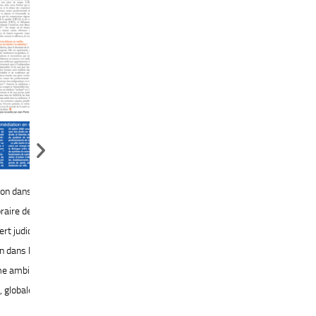
Réserviste de la Police nationale, pourquoi pas vous Médiateur ! Vous
êtes médiateur diplômé, vous voulez pratiquer et effectuer des
médiations, développer votre savoir-faire. Vous souhaitez aussi
re,
exprimer votre citoyenneté de manière active, aux côtés de la Police
nationale et au bénéfice de la collectivité. C’est l’opportunité pour vous
, son
de choisir la réserve citoyenne de la Police nationale.
t