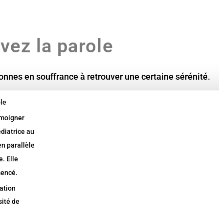
vez la parole
onnes en souffrance à retrouver une certaine sérénité.
le
émoigner
diatrice au
en parallèle
. Elle
mencé.
ation
sité de