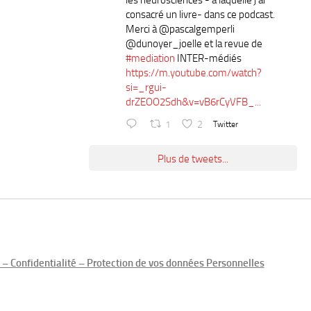
les neurosciences - à laquelle j’ai
consacré un livre- dans ce podcast.
Merci à ⁦@pascalgemperli⁩
⁦@dunoyer_joelle⁩ et la revue de
#mediation
INTER-médiés
https://m.youtube.com/watch?
si=_rgui-
drZEOO2Sdh&v=vB6rCyVFB_...
1
2
Twitter
Plus de tweets...
– Confidentialité – Protection de vos données Personnelles