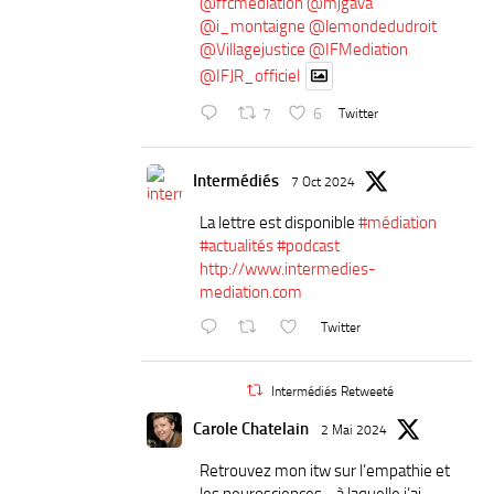
@ffcmediation
@mjgava
@i_montaigne
@lemondedudroit
@Villagejustice
@IFMediation
@IFJR_officiel
7
6
Twitter
Intermédiés
7 Oct 2024
La lettre est disponible
#médiation
#actualités
#podcast
http://www.intermedies-
mediation.com
Twitter
Intermédiés Retweeté
Carole Chatelain
2 Mai 2024
Retrouvez mon itw sur l’empathie et