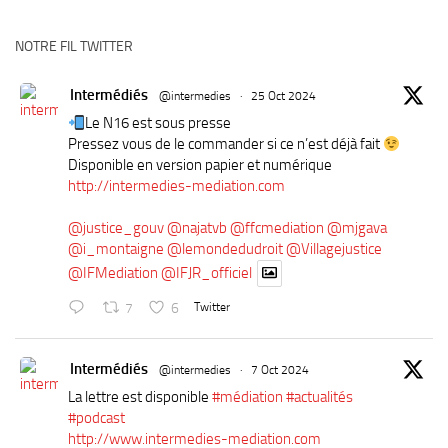
NOTRE FIL TWITTER
Intermédiés
@intermedies
·
25 Oct 2024
Le N16 est sous presse
Pressez vous de le commander si ce n’est déjà fait
Disponible en version papier et numérique
http://intermedies-mediation.com
@justice_gouv
@najatvb
@ffcmediation
@mjgava
@i_montaigne
@lemondedudroit
@Villagejustice
@IFMediation
@IFJR_officiel
7
6
Twitter
Intermédiés
@intermedies
·
7 Oct 2024
La lettre est disponible
#médiation
#actualités
#podcast
http://www.intermedies-mediation.com