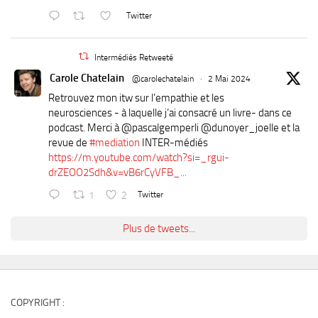
Twitter
Intermédiés Retweeté
Carole Chatelain
@carolechatelain
·
2 Mai 2024
Retrouvez mon itw sur l’empathie et les
neurosciences - à laquelle j’ai consacré un livre- dans ce
podcast. Merci à ⁦@pascalgemperli⁩ ⁦@dunoyer_joelle⁩ et la
revue de
#mediation
INTER-médiés
https://m.youtube.com/watch?si=_rgui-
drZEOO2Sdh&v=vB6rCyVFB_...
1
2
Twitter
Plus de tweets...
COPYRIGHT :