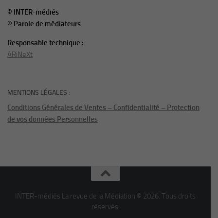
© INTER-médiés
© Parole de médiateurs
Responsable technique :
ARiNeXt
MENTIONS LÉGALES :
Conditions Générales de Ventes – Confidentialité – Protection
de vos données Personnelles
INTER-médiés La revue de la Médiation © 2026. Tous droits
réservés.