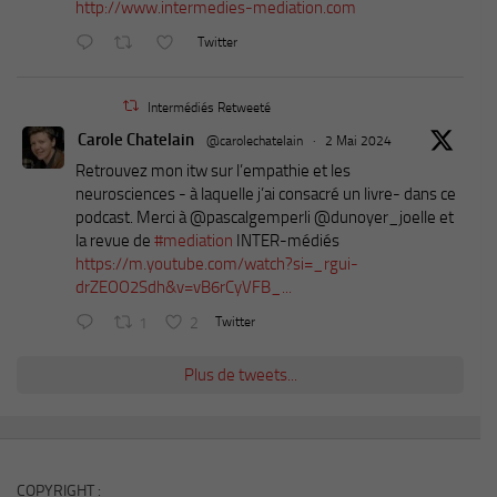
http://www.intermedies-mediation.com
Twitter
Intermédiés Retweeté
Carole Chatelain
@carolechatelain
·
2 Mai 2024
Retrouvez mon itw sur l’empathie et les
neurosciences - à laquelle j’ai consacré un livre- dans ce
podcast. Merci à ⁦@pascalgemperli⁩ ⁦@dunoyer_joelle⁩ et
la revue de
#mediation
INTER-médiés
https://m.youtube.com/watch?si=_rgui-
drZEOO2Sdh&v=vB6rCyVFB_...
1
2
Twitter
Plus de tweets...
COPYRIGHT :