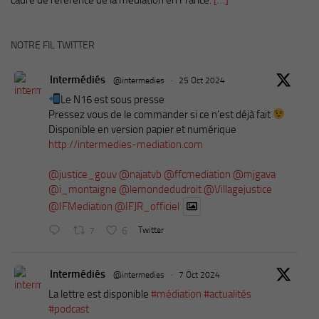
NOTRE FIL TWITTER
Intermédiés
@intermedies
·
25 Oct 2024
Le N16 est sous presse
Pressez vous de le commander si ce n’est déjà fait
Disponible en version papier et numérique
http://intermedies-mediation.com
@justice_gouv
@najatvb
@ffcmediation
@mjgava
@i_montaigne
@lemondedudroit
@Villagejustice
@IFMediation
@IFJR_officiel
7
6
Twitter
Intermédiés
@intermedies
·
7 Oct 2024
La lettre est disponible
#médiation
#actualités
#podcast