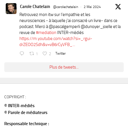
Carole Chatelain
@carolechatelain
·
2 Mai 2024
Retrouvez mon itw sur l’empathie et les
neurosciences - à laquelle j’ai consacré un livre- dans ce
podcast. Merci à ⁦@pascalgemperli⁩ ⁦@dunoyer_joelle⁩ et la
revue de
#mediation
INTER-médiés
https://m.youtube.com/watch?si=_rgui-
drZEOO2Sdh&v=vB6rCyVFB_...
1
2
Twitter
Plus de tweets...
COPYRIGHT :
© INTER-médiés
© Parole de médiateurs
Responsable technique :