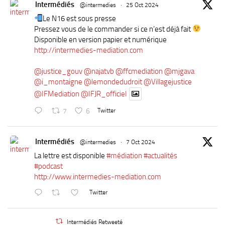
Intermédiés
@intermedies
·
25 Oct 2024
Le N16 est sous presse
Pressez vous de le commander si ce n’est déjà fait
Disponible en version papier et numérique
http://intermedies-mediation.com
@justice_gouv
@najatvb
@ffcmediation
@mjgava
@i_montaigne
@lemondedudroit
@Villagejustice
@IFMediation
@IFJR_officiel
7
6
Twitter
Intermédiés
@intermedies
·
7 Oct 2024
La lettre est disponible
#médiation
#actualités
#podcast
http://www.intermedies-mediation.com
Twitter
Intermédiés Retweeté