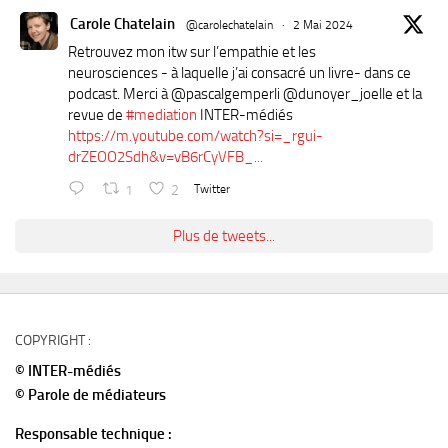
Carole Chatelain
@carolechatelain
·
2 Mai 2024
Retrouvez mon itw sur l’empathie et les
neurosciences - à laquelle j’ai consacré un livre- dans ce
podcast. Merci à ⁦@pascalgemperli⁩ ⁦@dunoyer_joelle⁩ et la
revue de
#mediation
INTER-médiés
https://m.youtube.com/watch?si=_rgui-
drZEOO2Sdh&v=vB6rCyVFB_...
1
2
Twitter
Plus de tweets...
COPYRIGHT :
© INTER-médiés
© Parole de médiateurs
Responsable technique :