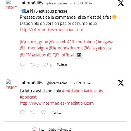
Intermédiés
@intermedies
·
25 Oct 2024
Le N16 est sous presse
Pressez vous de le commander si ce n’est déjà fait
Disponible en version papier et numérique
http://intermedies-mediation.com
@justice_gouv
@najatvb
@ffcmediation
@mjgava
@i_montaigne
@lemondedudroit
@Villagejustice
@IFMediation
@IFJR_officiel
7
6
Twitter
Intermédiés
@intermedies
·
7 Oct 2024
La lettre est disponible
#médiation
#actualités
#podcast
http://www.intermedies-mediation.com
Twitter
Intermédiés Retweeté