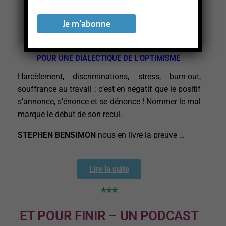
photo : @Pixabay - GraphicMama-Team
POUR UNE DIALECTIQUE DE L’OPTIMISME
Harcèlement, discriminations, stress, burn-out,
souffrance au travail : c’est en négatif que le positif
s’annonce, s’énonce et se dénonce ! Nommer le mal
marque le début de son recul.
STEPHEN BENSIMON
nous en livre la preuve …
Lire la suite
***
ET POUR FINIR – UN PODCAST