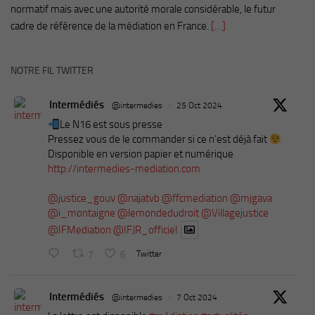
normatif mais avec une autorité morale considérable, le futur
cadre de référence de la médiation en France.
[…]
NOTRE FIL TWITTER
Intermédiés
@intermedies
·
25 Oct 2024
Le N16 est sous presse
Pressez vous de le commander si ce n’est déjà fait
Disponible en version papier et numérique
http://intermedies-mediation.com
@justice_gouv
@najatvb
@ffcmediation
@mjgava
@i_montaigne
@lemondedudroit
@Villagejustice
@IFMediation
@IFJR_officiel
7
6
Twitter
Intermédiés
@intermedies
·
7 Oct 2024