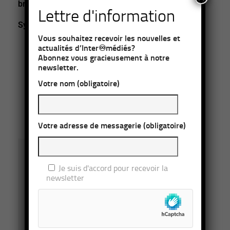
brainstorming ?
Lettre d'information
Sylvia ISRAEL
nous en dit plus.
Vous souhaitez recevoir les nouvelles et
actualités d’Inter♾médiés?
Abonnez vous gracieusement à notre
Lire la suite
newsletter.
***
Votre nom (obligatoire)
ARTICLE EN LIBRE LECTURE
Votre adresse de messagerie (obligatoire)
Je suis d'accord pour recevoir la
newsletter