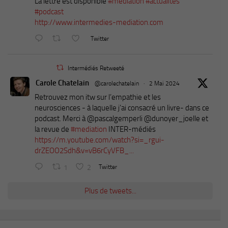
La lettre est disponible
#médiation
#actualités
#podcast
http://www.intermedies-mediation.com
Twitter
Intermédiés Retweeté
Carole Chatelain
@carolechatelain
·
2 Mai 2024
Retrouvez mon itw sur l’empathie et les
neurosciences - à laquelle j’ai consacré un livre- dans ce
podcast. Merci à ⁦@pascalgemperli⁩ ⁦@dunoyer_joelle⁩ et
la revue de
#mediation
INTER-médiés
https://m.youtube.com/watch?si=_rgui-
drZEOO2Sdh&v=vB6rCyVFB_...
1
2
Twitter
Plus de tweets...