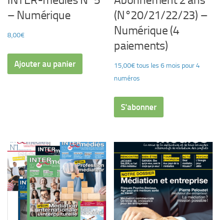
INTER-médiés N°5
Abonnement 2 ans
– Numérique
(N°20/21/22/23) –
Numérique (4
8,00
€
paiements)
Ajouter au panier
15,00
€
tous les 6 mois pour 4
numéros
S'abonner