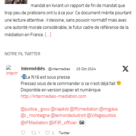
mandat en livrant un rapport de fin de mandat que
trop peu de praticiens ont lu à ce jour. Ce document mérite pourtant
une lecture attentive : il dessine, sans pouvoir normatif mais avec
une autorité morale considérable, le futur cadre de référence de la
médiation en France.
[…]
NOTRE FIL TWITTER
Intermédiés
@intermedies
·
25 Oct 2024
Le N16 est sous presse
Pressez vous de le commander si ce n’est déjà fait
Disponible en version papier et numérique
http://intermedies-mediation.com
@justice_gouv
@najatvb
@ffcmediation
@mjgava
@i_montaigne
@lemondedudroit
@Villagejustice
@IFMediation
@IFJR_officiel
7
6
Twitter