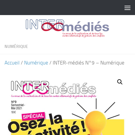
Skip to content
NUMÉRIQUE
Accueil
/
Numérique
/ INTER-médiés N°9 – Numérique