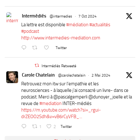
Intermédiés
@intermedies
·
7 Oct 2024
La lettre est disponible
#médiation
#actualités
#podcast
http://www.intermedies-mediation.com
Twitter
Intermédiés Retweeté
Carole Chatelain
@carolechatelain
·
2 Mai 2024
Retrouvez mon itw sur l’empathie et les
neurosciences - à laquelle j’ai consacré un livre- dans ce
podcast. Merci à ⁦@pascalgemperli⁩ ⁦@dunoyer_joelle⁩ et la
revue de
#mediation
INTER-médiés
https://m.youtube.com/watch?si=_rgui-
drZEOO2Sdh&v=vB6rCyVFB_...
1
2
Twitter