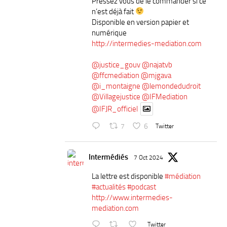
Pressez vous de le commander si ce
n’est déjà fait
Disponible en version papier et
numérique
http://intermedies-mediation.com
@justice_gouv
@najatvb
@ffcmediation
@mjgava
@i_montaigne
@lemondedudroit
@Villagejustice
@IFMediation
@IFJR_officiel
7
6
Twitter
Intermédiés
7 Oct 2024
La lettre est disponible
#médiation
#actualités
#podcast
http://www.intermedies-
mediation.com
Twitter