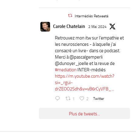
Intermédiés Retweeté
Carole Chatelain
2 Mai 2024
Retrouvez mon itw sur l’empathie et
les neurosciences - à laquelle j’ai
consacré un livre- dans ce podcast.
Merci à ⁦@pascalgemperli⁩
⁦@dunoyer_joelle⁩ et la revue de
#mediation
INTER-médiés
https://m.youtube.com/watch?
si=_rgui-
drZEOO2Sdh&v=vB6rCyVFB_...
1
2
Twitter
Plus de tweets...