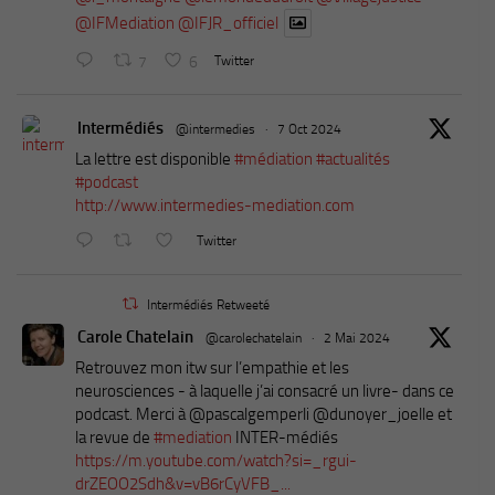
@IFMediation
@IFJR_officiel
7
6
Twitter
Intermédiés
@intermedies
·
7 Oct 2024
La lettre est disponible
#médiation
#actualités
#podcast
http://www.intermedies-mediation.com
Twitter
Intermédiés Retweeté
Carole Chatelain
@carolechatelain
·
2 Mai 2024
Retrouvez mon itw sur l’empathie et les
neurosciences - à laquelle j’ai consacré un livre- dans ce
podcast. Merci à ⁦@pascalgemperli⁩ ⁦@dunoyer_joelle⁩ et
la revue de
#mediation
INTER-médiés
https://m.youtube.com/watch?si=_rgui-
drZEOO2Sdh&v=vB6rCyVFB_...